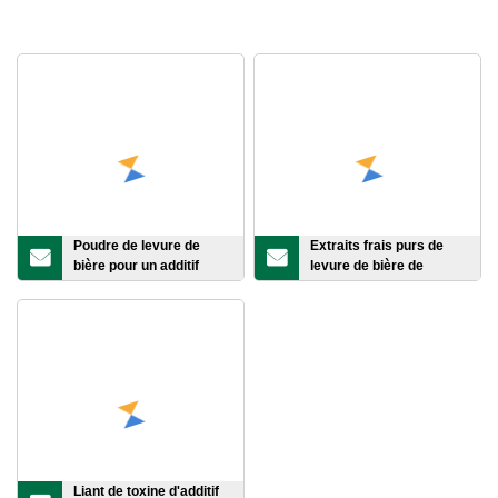
Poudre de levure de
Extraits frais purs de
bière pour un additif
levure de bière de
alimentaire naturel avec
polysaccharide de
inductance alimentaire
catégorie comestible
Liant de toxine d'additif