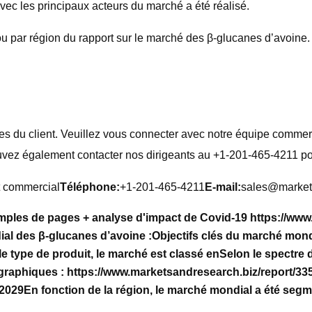
avec les principaux acteurs du marché a été réalisé.
ou par région du rapport sur le marché des β-glucanes d’avoine.
es du client. Veuillez vous connecter avec notre équipe commerc
uvez également contacter nos dirigeants au +1-201-465-4211 po
 commercial
Téléphone:
+1-201-465-4211
E-mail:
sales@market
ples de pages + analyse d'impact de Covid-19 https://www
l des β-glucanes d’avoine :
Objectifs clés du marché mond
le type de produit, le marché est classé en
Selon le spectre d
 graphiques : https://www.marketsandresearch.biz/report/33
-2029
En fonction de la région, le marché mondial a été segm