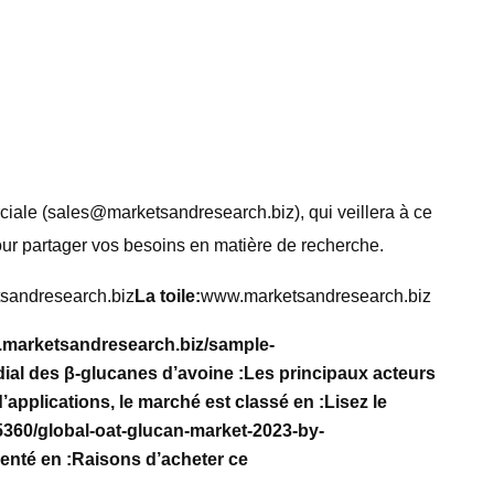
iale (
sales@marketsandresearch.biz
), qui veillera à ce
ur partager vos besoins en matière de recherche.
sandresearch.biz
La toile:
www.marketsandresearch.biz
.marketsandresearch.biz/sample-
ial des β-glucanes d’avoine :
Les principaux acteurs
’applications, le marché est classé en :
Lisez le
5360/global-oat-glucan-market-2023-by-
enté en :
Raisons d’acheter ce